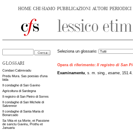
HOME
CHI SIAMO
PUBBLICAZIONI
AUTORI
PERIODICI
Seleziona un glossario:
GLOSSARI
Opera di riferimento:
Il registro di San P
Condaxi Cabrevadu
Examinamentu
, s. m. sing.,
esame
, 151.4.
Predu Mura. Sas poesias d'una
bida
Il condaghe di San Gavino
Agricoltura di Sardegna
Il registro di San Pietro di Sorres
Il condaghe di San Michele di
Salvennor
Il condaghe di Santa Maria di
Bonarcado
Sa Vitta et sa Morte, et Passione
de sanctu Gavinu, Prothu et
Januariu