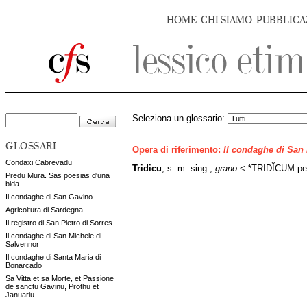
HOME
CHI SIAMO
PUBBLICA
Seleziona un glossario:
GLOSSARI
Opera di riferimento:
Il condaghe di San
Condaxi Cabrevadu
Tridicu
, s. m. sing.,
grano
< *TRIDĬCUM per
Predu Mura. Sas poesias d'una
bida
Il condaghe di San Gavino
Agricoltura di Sardegna
Il registro di San Pietro di Sorres
Il condaghe di San Michele di
Salvennor
Il condaghe di Santa Maria di
Bonarcado
Sa Vitta et sa Morte, et Passione
de sanctu Gavinu, Prothu et
Januariu