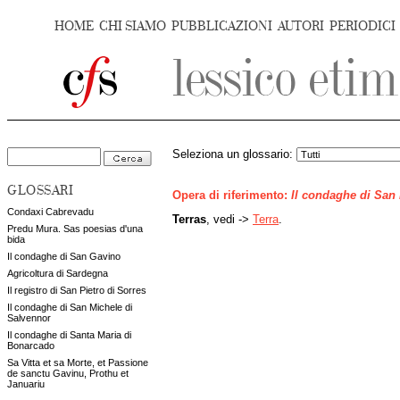
HOME
CHI SIAMO
PUBBLICAZIONI
AUTORI
PERIODICI
Seleziona un glossario:
GLOSSARI
Opera di riferimento:
Il condaghe di San
Condaxi Cabrevadu
Terras
, vedi ->
Terra
.
Predu Mura. Sas poesias d'una
bida
Il condaghe di San Gavino
Agricoltura di Sardegna
Il registro di San Pietro di Sorres
Il condaghe di San Michele di
Salvennor
Il condaghe di Santa Maria di
Bonarcado
Sa Vitta et sa Morte, et Passione
de sanctu Gavinu, Prothu et
Januariu