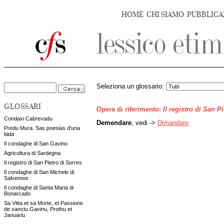
HOME
CHI SIAMO
PUBBLICA
Seleziona un glossario:
GLOSSARI
Opera di riferimento:
Il registro di San P
Condaxi Cabrevadu
Demendare
, vedi ->
Dimandare
.
Predu Mura. Sas poesias d'una
bida
Il condaghe di San Gavino
Agricoltura di Sardegna
Il registro di San Pietro di Sorres
Il condaghe di San Michele di
Salvennor
Il condaghe di Santa Maria di
Bonarcado
Sa Vitta et sa Morte, et Passione
de sanctu Gavinu, Prothu et
Januariu