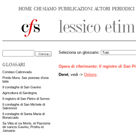
HOME
CHI SIAMO
PUBBLICAZIONI
AUTORI
PERIODICI
Seleziona un glossario:
GLOSSARI
Opera di riferimento:
Il registro di San P
Condaxi Cabrevadu
Deret
, vedi ->
Debere
.
Predu Mura. Sas poesias d'una
bida
Il condaghe di San Gavino
Agricoltura di Sardegna
Il registro di San Pietro di Sorres
Il condaghe di San Michele di
Salvennor
Il condaghe di Santa Maria di
Bonarcado
Sa Vitta et sa Morte, et Passione
de sanctu Gavinu, Prothu et
Januariu