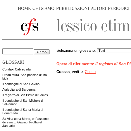
HOME
CHI SIAMO
PUBBLICAZIONI
AUTORI
PERIODICI
Seleziona un glossario:
GLOSSARI
Opera di riferimento:
Il registro di San P
Condaxi Cabrevadu
Cussas
, vedi ->
Cussu
.
Predu Mura. Sas poesias d'una
bida
Il condaghe di San Gavino
Agricoltura di Sardegna
Il registro di San Pietro di Sorres
Il condaghe di San Michele di
Salvennor
Il condaghe di Santa Maria di
Bonarcado
Sa Vitta et sa Morte, et Passione
de sanctu Gavinu, Prothu et
Januariu