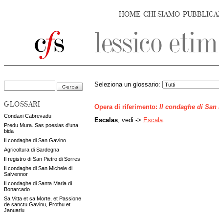
HOME
CHI SIAMO
PUBBLICA
Seleziona un glossario:
GLOSSARI
Opera di riferimento:
Il condaghe di San
Condaxi Cabrevadu
Escalas
, vedi ->
Escala
.
Predu Mura. Sas poesias d'una
bida
Il condaghe di San Gavino
Agricoltura di Sardegna
Il registro di San Pietro di Sorres
Il condaghe di San Michele di
Salvennor
Il condaghe di Santa Maria di
Bonarcado
Sa Vitta et sa Morte, et Passione
de sanctu Gavinu, Prothu et
Januariu