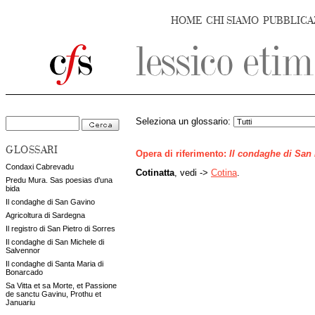
HOME
CHI SIAMO
PUBBLICA
Seleziona un glossario:
GLOSSARI
Opera di riferimento:
Il condaghe di San
Condaxi Cabrevadu
Cotinatta
, vedi ->
Cotina
.
Predu Mura. Sas poesias d'una
bida
Il condaghe di San Gavino
Agricoltura di Sardegna
Il registro di San Pietro di Sorres
Il condaghe di San Michele di
Salvennor
Il condaghe di Santa Maria di
Bonarcado
Sa Vitta et sa Morte, et Passione
de sanctu Gavinu, Prothu et
Januariu