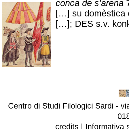
conca de s’arena
[…] su domèstica 
[…]; DES s.v. kon
Centro di Studi Filologici Sardi - 
01
credits
|
Informativa 