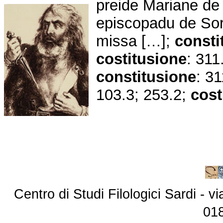
preide Mariane de 
episcopadu de Sor
missa […];
consti
costitusione
: 311
constitusione
: 3
103.3; 253.2;
cost
Centro di Studi Filologici Sardi - 
01