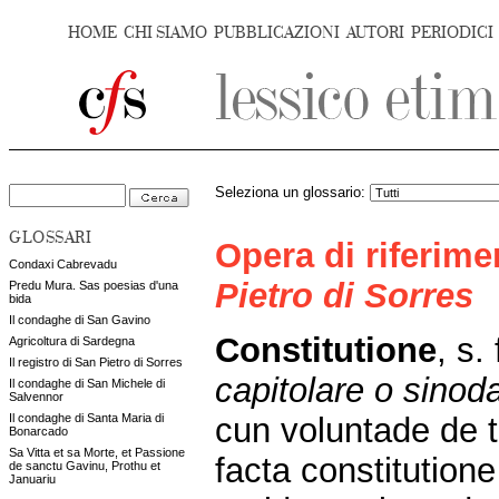
HOME
CHI SIAMO
PUBBLICAZIONI
AUTORI
PERIODICI
Seleziona un glossario:
GLOSSARI
Opera di riferim
Condaxi Cabrevadu
Pietro di Sorres
Predu Mura. Sas poesias d'una
bida
Il condaghe di San Gavino
Constitutione
, s.
Agricoltura di Sardegna
Il registro di San Pietro di Sorres
capitolare o sinod
Il condaghe di San Michele di
Salvennor
cun voluntade de t
Il condaghe di Santa Maria di
Bonarcado
Sa Vitta et sa Morte, et Passione
facta constitutio
de sanctu Gavinu, Prothu et
Januariu