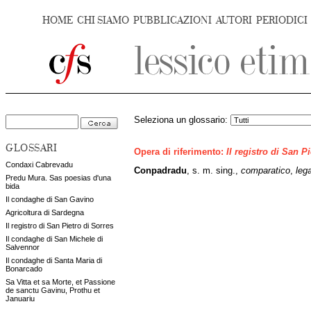
HOME
CHI SIAMO
PUBBLICAZIONI
AUTORI
PERIODICI
Seleziona un glossario:
GLOSSARI
Opera di riferimento:
Il registro di San P
Condaxi Cabrevadu
Conpadradu
, s. m. sing.,
comparatico
,
lega
Predu Mura. Sas poesias d'una
bida
Il condaghe di San Gavino
Agricoltura di Sardegna
Il registro di San Pietro di Sorres
Il condaghe di San Michele di
Salvennor
Il condaghe di Santa Maria di
Bonarcado
Sa Vitta et sa Morte, et Passione
de sanctu Gavinu, Prothu et
Januariu