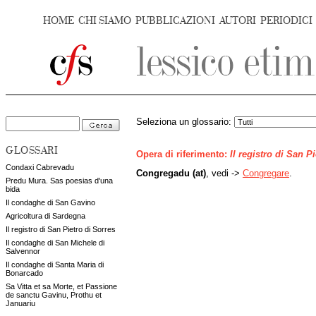
HOME
CHI SIAMO
PUBBLICAZIONI
AUTORI
PERIODICI
Seleziona un glossario:
GLOSSARI
Opera di riferimento:
Il registro di San P
Condaxi Cabrevadu
Congregadu (at)
, vedi ->
Congregare
.
Predu Mura. Sas poesias d'una
bida
Il condaghe di San Gavino
Agricoltura di Sardegna
Il registro di San Pietro di Sorres
Il condaghe di San Michele di
Salvennor
Il condaghe di Santa Maria di
Bonarcado
Sa Vitta et sa Morte, et Passione
de sanctu Gavinu, Prothu et
Januariu