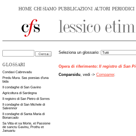
HOME
CHI SIAMO
PUBBLICAZIONI
AUTORI
PERIODICI
Seleziona un glossario:
GLOSSARI
Opera di riferimento:
Il registro di San P
Condaxi Cabrevadu
Conparsidu
, vedi ->
Comparrer
.
Predu Mura. Sas poesias d'una
bida
Il condaghe di San Gavino
Agricoltura di Sardegna
Il registro di San Pietro di Sorres
Il condaghe di San Michele di
Salvennor
Il condaghe di Santa Maria di
Bonarcado
Sa Vitta et sa Morte, et Passione
de sanctu Gavinu, Prothu et
Januariu