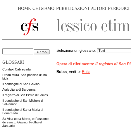
HOME
CHI SIAMO
PUBBLICAZIONI
AUTORI
PERIODICI
Seleziona un glossario:
GLOSSARI
Opera di riferimento:
Il registro di San P
Condaxi Cabrevadu
Bulas
, vedi ->
Bulla
.
Predu Mura. Sas poesias d'una
bida
Il condaghe di San Gavino
Agricoltura di Sardegna
Il registro di San Pietro di Sorres
Il condaghe di San Michele di
Salvennor
Il condaghe di Santa Maria di
Bonarcado
Sa Vitta et sa Morte, et Passione
de sanctu Gavinu, Prothu et
Januariu