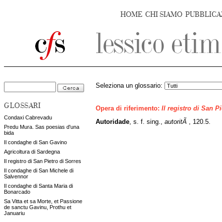
HOME
CHI SIAMO
PUBBLICA
Seleziona un glossario:
GLOSSARI
Opera di riferimento:
Il registro di San P
Condaxi Cabrevadu
Autoridade
, s. f. sing.,
autoritÃ
, 120.5.
Predu Mura. Sas poesias d'una
bida
Il condaghe di San Gavino
Agricoltura di Sardegna
Il registro di San Pietro di Sorres
Il condaghe di San Michele di
Salvennor
Il condaghe di Santa Maria di
Bonarcado
Sa Vitta et sa Morte, et Passione
de sanctu Gavinu, Prothu et
Januariu