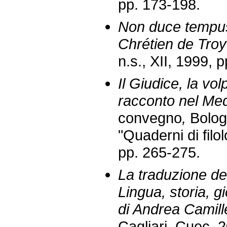
pp. 173-198.
Non duce tempus
Chrétien de Tro
n.s., XII, 1999, p
Il Giudice, la vol
racconto nel Me
convegno
,
Bolog
"Quaderni di filo
pp. 265-275.
La traduzione de
Lingua, storia, 
di Andrea Camill
Cagliari, Cuec, 