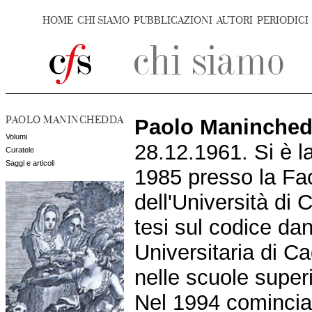
HOME
CHI SIAMO
PUBBLICAZIONI
AUTORI
PERIODICI
PAOLO MANINCHEDDA
Paolo Maninche
Volumi
28.12.1961. Si è la
Curatele
Saggi e articoli
1985 presso la Fac
dell'Università di 
tesi sul codice dan
Universitaria di Ca
nelle scuole super
Nel 1994 comincia 