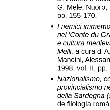
G. Mele, Nuoro, 
pp. 155-170.
I nemici immemo
nel 'Conte du Gr
e cultura medieva
Melli,
a cura di A
Mancini, Alessand
1998, vol. II, pp
Nazionalismo, c
provincialismo ne
della Sardegna (
de filología romá