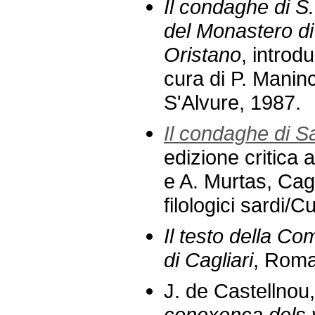
Il condaghe di S
del Monastero di
Oristano
, introd
cura di P. Manin
S'Alvure, 1987.
Il condaghe di S
edizione critica
e A. Murtas, Cagl
filologici sardi/
Il testo della C
di Cagliari
, Roma
J. de Castellnou
conexença dels 