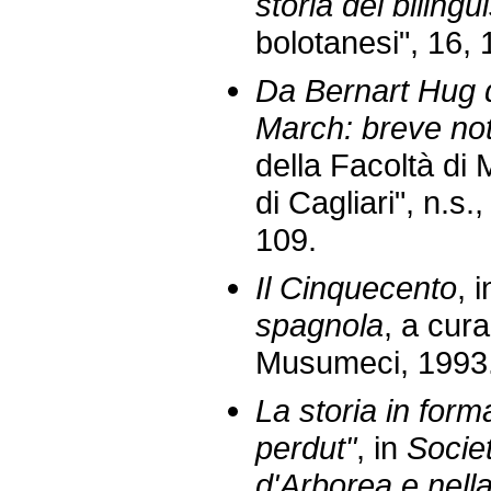
storia del biling
bolotanesi", 16,
Da Bernart Hug 
March: breve not
della Facoltà di 
di Cagliari", n.s.
109.
Il Cinquecento
, 
spagnola
, a cur
Musumeci, 1993
La storia in forma
perdut"
, in
Societ
d'Arborea e nell