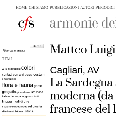
HOME
CHI SIAMO
PUBBLICAZIONI
AUTORI
PERIODICI
Matteo Luig
Ricerca avanzata
TEMI
colori
Cagliari, AV
arte
aspirazioni
costumi
contatti con altri paesi
La Sardegna 
emigrazione
flora e fauna
gente
moderna (da 
geografia
istruzione
giornalismo
italia ed europa
leggende
limiti
lingua
modi di dire
francese del 
religiosità
nazioni extraeuropee
storia
riferimenti letterari