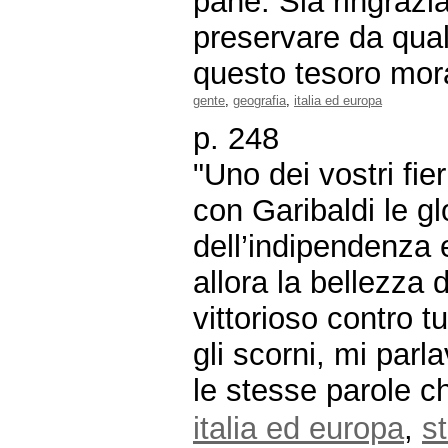
pane. Sia ringrazi
preservare da qual
questo tesoro mora
gente
,
geografia
,
italia ed europa
p. 248
"Uno dei vostri fi
con Garibaldi le gl
dell’indipendenza
allora la bellezza d
vittorioso contro t
gli scorni, mi parl
le stesse parole ch
italia ed europa
,
st