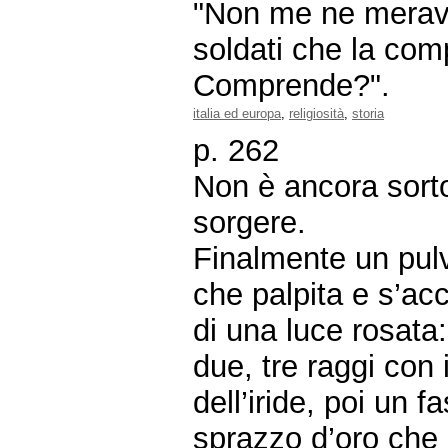
"Non me ne meravig
soldati che la com
Comprende?".
italia ed europa
,
religiosità
,
storia
p. 262
Non è ancora sorto
sorgere.
Finalmente un pulvi
che palpita e s’a
di una luce rosata:
due, tre raggi con 
dell’iride, poi un f
sprazzo d’oro che 