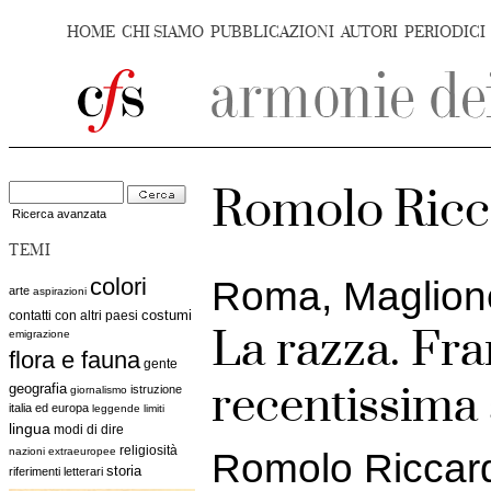
HOME
CHI SIAMO
PUBBLICAZIONI
AUTORI
PERIODICI
Romolo Ricc
Ricerca avanzata
TEMI
colori
Roma, Maglione
arte
aspirazioni
costumi
contatti con altri paesi
La razza. Fr
emigrazione
flora e fauna
gente
recentissima 
geografia
istruzione
giornalismo
italia ed europa
leggende
limiti
lingua
modi di dire
religiosità
nazioni extraeuropee
Romolo Riccar
storia
riferimenti letterari