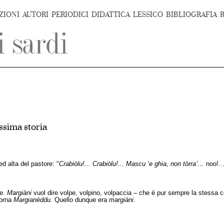
ZIONI
AUTORI
PERIODICI
DIDATTICA
LESSICO
BIBLIOGRAFIA
ssima storia
ed alta del pastore: "
Crabiòlu!... Crabiòlu!... Mascu ’e ghia, non tòrra’…
noo!...
re.
Margiàni
vuol dire volpe, volpino, volpaccia – che è pur sempre la stessa co
torna
Margianèddu
. Quello dunque era
margiàni
.