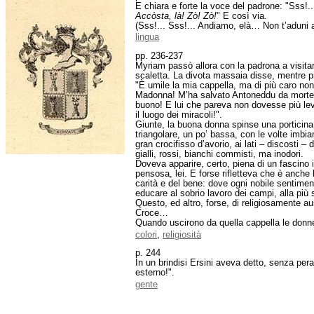
E chiara e forte la voce del padrone: "Sss!..
Accòsta, là! Zò! Zò!
" E così via.
(Sss!... Sss!... Andiamo, elà… Non t’aduni an
lingua
pp. 236-237
Myriam passò allora con la padrona a visitare
scaletta. La divota massaia disse, mentre
"È umile la mia cappella, ma di più caro no
Madonna! M’ha salvato Antoneddu da morte ce
buono! E lui che pareva non dovesse più lev
il luogo dei miracoli!".
Giunte, la buona donna spinse una porticina 
triangolare, un po’ bassa, con le volte imbia
gran crocifisso d’avorio, ai lati – discosti –
gialli, rossi, bianchi commisti, ma inodori.
Doveva apparire, certo, piena di un fascino 
pensosa, lei. E forse rifletteva che è anche
carità e del bene: dove ogni nobile sentimen
educare al sobrio lavoro dei campi, alla più s
Questo, ed altro, forse, di religiosamente au
Croce…
Quando uscirono da quella cappella le don
colori
,
religiosità
p. 244
In un brindisi Ersini aveva detto, senza peral
esterno!".
gente