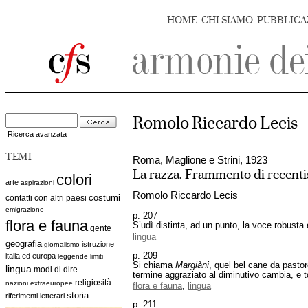
HOME
CHI SIAMO
PUBBLICA
Romolo Riccardo Lecis
Ricerca avanzata
TEMI
Roma, Maglione e Strini, 1923
La razza. Frammento di recenti
colori
arte
aspirazioni
Romolo Riccardo Lecis
costumi
contatti con altri paesi
emigrazione
p. 207
flora e fauna
S’udì distinta, ad un punto, la voce robusta 
gente
lingua
geografia
istruzione
giornalismo
p. 209
italia ed europa
leggende
limiti
Si chiama
Margiàni
, quel bel cane da pasto
lingua
modi di dire
termine aggraziato al diminutivo cambia, e 
religiosità
nazioni extraeuropee
flora e fauna
,
lingua
storia
riferimenti letterari
p. 211