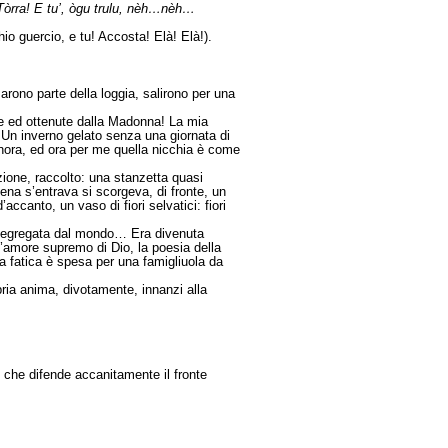
Tòrra! E tu’, ògu trulu, nèh…nèh…
io guercio, e tu! Accosta! Elà! Elà!).
arono parte della loggia, salirono per una
te ed ottenute dalla Madonna! La mia
 Un inverno gelato senza una giornata di
nora, ed ora per me quella nicchia è come
zione, raccolto: una stanzetta quasi
pena s’entrava si scorgeva, di fronte, un
accanto, un vaso di fiori selvatici: fiori
na segregata dal mondo… Era divenuta
l’amore supremo di Dio, la poesia della
la fatica è spesa per una famigliuola da
pria anima, divotamente, innanzi alla
do che difende accanitamente il fronte