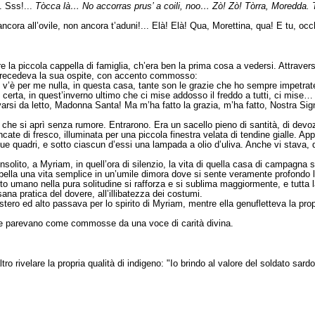
. Sss!...
Tòcca là… No accorras prus’ a coili, noo… Zò! Zò! Tòrra, Moredda. 
cora all’ovile, non ancora t’aduni!... Elà! Elà! Qua, Morettina, qua! E tu, occh
 la piccola cappella di famiglia, ch’era ben la prima cosa a vedersi. Attravers
 precedeva la sua ospite, con accento commosso:
n v’è per me nulla, in questa casa, tante son le grazie che ho sempre impetra
rta, in quest’inverno ultimo che ci mise addosso il freddo a tutti, ci mise…
arsi da letto, Madonna Santa! Ma m’ha fatto la grazia, m’ha fatto, Nostra Sig
che si aprì senza rumore. Entrarono. Era un sacello pieno di santità, di devo
ncate di fresco, illuminata per una piccola finestra velata di tendine gialle. Ap
 due quadri, e sotto ciascun d’essi una lampada a olio d’uliva. Anche vi stava, d’
insolito, a Myriam, in quell’ora di silenzio, la vita di quella casa di campag
 bella una vita semplice in un’umile dimora dove si sente veramente profondo 
to umano nella pura solitudine si rafforza e si sublima maggiormente, e tutta 
ana pratica del dovere, all’illibatezza dei costumi.
stero ed alto passava per lo spirito di Myriam, mentre ella genufletteva la pro
ne parevano come commosse da una voce di carità divina.
tro rivelare la propria qualità di indigeno: "Io brindo al valore del soldato sar