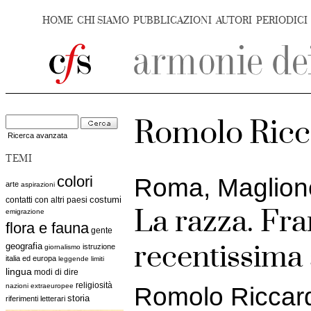
HOME
CHI SIAMO
PUBBLICAZIONI
AUTORI
PERIODICI
Romolo Ricc
Ricerca avanzata
TEMI
colori
Roma, Maglione
arte
aspirazioni
costumi
contatti con altri paesi
La razza. Fr
emigrazione
flora e fauna
gente
recentissima 
geografia
istruzione
giornalismo
italia ed europa
leggende
limiti
lingua
modi di dire
religiosità
nazioni extraeuropee
Romolo Riccar
storia
riferimenti letterari