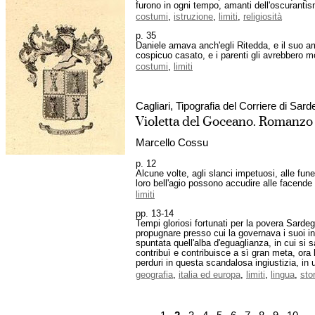
furono in ogni tempo, amanti dell'oscurantis
costumi
,
istruzione
,
limiti
,
religiosità
p. 35
Daniele amava anch'egli Ritedda, e il suo a
cospicuo casato, e i parenti gli avrebbero 
costumi
,
limiti
Cagliari, Tipografia del Corriere di Sar
Violetta del Goceano. Romanz
Marcello Cossu
p. 12
Alcune volte, agli slanci impetuosi, alle fune
loro bell'agio possono accudire alle facende
limiti
pp. 13-14
Tempi gloriosi fortunati per la povera Sardeg
propugnare presso cui la governava i suoi in
spuntata quell'alba d'eguaglianza, in cui si s
contribuì e contribuisce a sì gran meta, ora 
perduri in questa scandalosa ingiustizia, in 
geografia
,
italia ed europa
,
limiti
,
lingua
,
sto