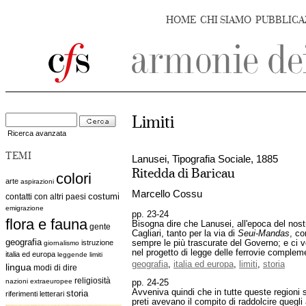
HOME
CHI SIAMO
PUBBLICA
Limiti
Ricerca avanzata
TEMI
Lanusei, Tipografia Sociale, 1885
Ritedda di Baricau
colori
arte
aspirazioni
Marcello Cossu
costumi
contatti con altri paesi
emigrazione
pp. 23-24
flora e fauna
Bisogna dire che Lanusei, all'epoca del nostr
gente
Cagliari, tanto per la via di
Seui-Mandas
, co
geografia
istruzione
sempre le più trascurate del Governo; e ci 
giornalismo
nel progetto di legge delle ferrovie complemen
italia ed europa
leggende
limiti
geografia
,
italia ed europa
,
limiti
,
storia
lingua
modi di dire
religiosità
nazioni extraeuropee
pp. 24-25
Avveniva quindi che in tutte queste regioni s
storia
riferimenti letterari
preti avevano il compito di raddolcire quegl