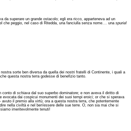
va da superare un grande ostacolo; egli era ricco, apparteneva ad un
el che peggio, nel caso di Ritedda, una fanciulla senza nome.... una
spuria
!
ostra sorte ben diversa da quella dei nostri fratelli di Continente, i quali a
anche questa nostra terra godesse di benefizio tanto.
in conto di
schiava
dal suo superbo dominatore; e non aveva il diritto di
se evocata dai cospicui monumenti dei suoi tempi eroici; or che si sperava
i - avuto il premio alla virtù; ora a questa nostra terra, che potentemente
ire nella civiltà e nel ben'essere delle sue terre. O, non sia mai che si
, siamo imeritevolmente tenuti!