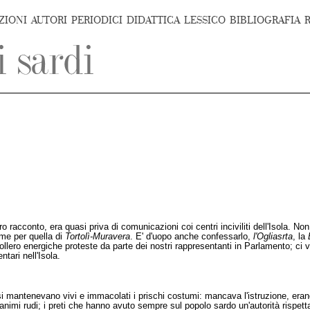
ZIONI
AUTORI
PERIODICI
DIDATTICA
LESSICO
BIBLIOGRAFIA
o racconto, era quasi priva di comunicazioni coi centri inciviliti dell'Isola. No
me per quella di
Tortolì-Muravera
. E' d'uopo anche confessarlo,
l'Ogliasrta
, la
vollero energiche proteste da parte dei nostri rappresentanti in Parlamento; c
tari nell'Isola.
i mantenevano vivi e immacolati i prischi costumi: mancava l'istruzione, erano 
i animi rudi; i preti che hanno avuto sempre sul popolo sardo un'autorità rispe