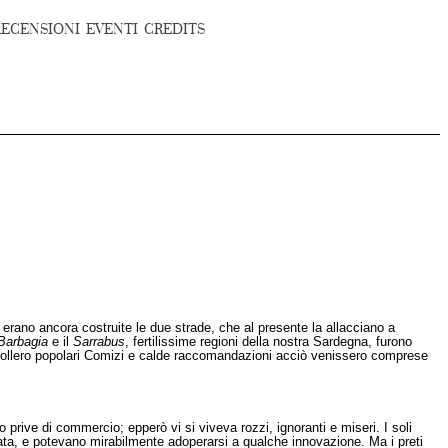
RECENSIONI
EVENTI
CREDITS
n erano ancora costruite le due strade, che al presente la allacciano a
Barbagia
e il
Sarrabus
, fertilissime regioni della nostra Sardegna, furono
i vollero popolari Comizi e calde raccomandazioni acciò venissero comprese
prive di commercio; epperò vi si viveva rozzi, ignoranti e miseri. I soli
ttata, e potevano mirabilmente adoperarsi a qualche innovazione. Ma i preti