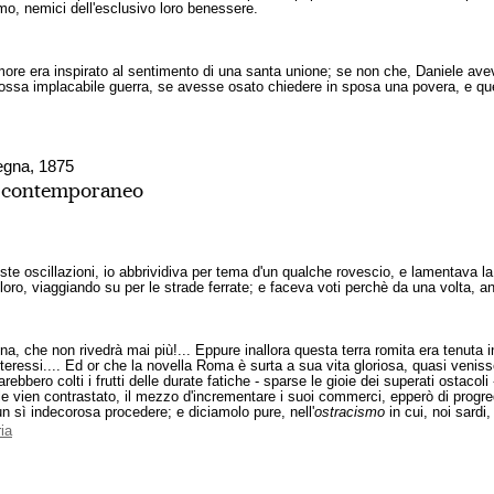
mo, nemici dell'esclusivo loro benessere.
more era inspirato al sentimento di una santa unione; se non che, Daniele ave
mossa implacabile guerra, se avesse osato chiedere in sposa una povera, e qu
degna, 1875
o contemporaneo
ste oscillazioni, io abbrividiva per tema d'un qualche rovescio, e lamentava la n
 loro, viaggiando su per le strade ferrate; e faceva voti perchè da una volta, 
na, che non rivedrà mai più!... Eppure inallora questa terra romita era tenuta 
teressi.... Ed or che la novella Roma è surta a sua vita gloriosa, quasi venis
arebbero colti i frutti delle durate fatiche - sparse le gioie dei superati ostacol
le vien contrastato, il mezzo d'incrementare i suoi commerci, epperò di progred
un sì indecorosa procedere; e diciamolo pure, nell'
ostracismo
in cui, noi sardi
ria